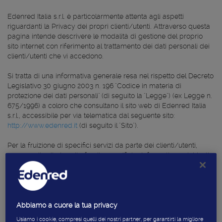
Edenred Italia s.r.l. è particolarmente attenta agli aspetti
riguardanti la Privacy dei propri clienti/utenti. Attraverso questa
pagina intende descrivere le modalità di gestione del proprio
sito internet con riferimento al trattamento dei dati personali dei
clienti/utenti che vi accedono.
Si tratta di una informativa generale resa nel rispetto del Decreto
Legislativo 30 giugno 2003 n. 196 "Codice in materia di
protezione dei dati personali" (di seguito la "Legge") (ex Legge n.
675/1996) a coloro che consultano il sito web di Edenred Italia
s.r.l., accessibile per via telematica dal seguente sito:
http://www.edenred.it
(di seguito il "Sito").
Per la fruizione di specifici servizi da parte dei clienti/utenti,
saranno di volta in volta fornite specifiche informative e richiesti,
ove necessario, specifici consensi al trattamento dei propri dati
personali.
Il "Titolare del trattamento"
Abbiamo a cuore la tua privacy
Attraverso la consultazione del Sito possono essere trattati dati
Usiamo i cookie, compresi quelli dei nostri partner, per garantirti la migliore