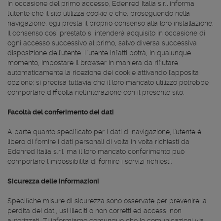
In occasione del primo accesso, Edenred Italia s.r.l informa
l'utente che il sito utilizza cookie e che, proseguendo nella
navigazione, egli presta il proprio consenso alla loro installazione.
Il consenso così prestato si intenderà acquisito in occasione di
ogni accesso successivo al primo, salvo diversa successiva
disposizione dell'utente. L'utente infatti potrà, in qualunque
momento, impostare il browser in maniera da rifiutare
automaticamente la ricezione dei cookie attivando l'apposita
opzione; si precisa tuttavia che il loro mancato utilizzo potrebbe
comportare difficoltà nell'interazione con il presente sito.
Facoltà del conferimento dei dati
A parte quanto specificato per i dati di navigazione, l'utente è
libero di fornire i dati personali di volta in volta richiesti da
Edenred Italia s.r.l. ma il loro mancato conferimento può
comportare l'impossibilità di fornire i servizi richiesti.
Sicurezza delle informazioni
Specifiche misure di sicurezza sono osservate per prevenire la
perdita dei dati, usi illeciti o non corretti ed accessi non
autorizzati. Ti informiamo comunque che le comunicazioni via