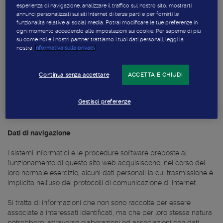
relativi a persone identificate o identificabili. Il Titolare del
esperienza di navigazione, analizzare il traffico sul nostro sito, mostrarti
trattamento di tali dati è Edenred Italia s.r.l., con sede legale in
annunci personalizzati sui siti Internet di terze parti e per fornirti le
Milano
Via G. B. Pirelli, 18.
funzionalità relative ai social media. Potrai modificare le tue preferenze in
-
ogni momento accedendo alle impostazioni sui cookie. Per saperne di più
su come noi e i nostri partner trattiamo i tuoi dati personali, leggi la
Luogo e Modalità di trattamento dei dati
nostra
informativa sulla privacy
I trattamenti connessi alla consultazione del Sito hanno luogo
presso la sede di Edenred Italia s.r.l. da soggetti incaricati da
Continua senza accettare
ACCETTA E CHIUDI
Edenred Italia s.r.l.. I dati personali sono trattati con strumenti
elettronici o comunque automatizzati.
Gestisci preferenze
Tipologia di dati trattati
Dati di navigazione
I sistemi informatici e le procedure software preposte al
funzionamento di questo sito web acquisiscono, nel corso del
loro normale esercizio, alcuni dati personali la cui trasmissione è
implicita nell'uso dei protocolli di comunicazione di Internet.
Si tratta di informazioni che non sono raccolte per essere
associate a interessati identificati, ma che per loro stessa natura
potrebbero, attraverso elaborazioni ed associazioni con dati