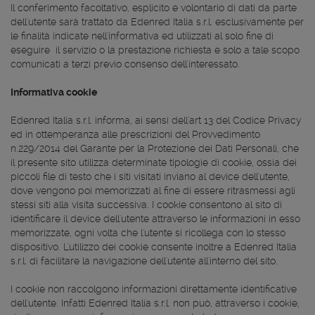
Il conferimento facoltativo, esplicito e volontario di dati da parte
dell'utente sarà trattato da Edenred Italia s.r.l. esclusivamente per
le finalità indicate nell'informativa ed utilizzati al solo fine di
eseguire il servizio o la prestazione richiesta e solo a tale scopo
comunicati a terzi previo consenso dell'interessato.
Informativa cookie
Edenred Italia s.r.l. informa, ai sensi dell'art 13 del Codice Privacy
ed in ottemperanza alle prescrizioni del Provvedimento
n.229/2014 del Garante per la Protezione dei Dati Personali, che
il presente sito utilizza determinate tipologie di cookie, ossia dei
piccoli file di testo che i siti visitati inviano al device dell'utente,
dove vengono poi memorizzati al fine di essere ritrasmessi agli
stessi siti alla visita successiva. I cookie consentono al sito di
identificare il device dell'utente attraverso le informazioni in esso
memorizzate, ogni volta che l'utente si ricollega con lo stesso
dispositivo. L'utilizzo dei cookie consente inoltre a Edenred Italia
s.r.l. di facilitare la navigazione dell'utente all'interno del sito.
I cookie non raccolgono informazioni direttamente identificative
dell'utente. Infatti Edenred Italia s.r.l. non può, attraverso i cookie,