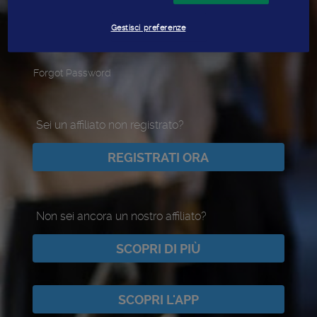
SIGN IN
Gestisci preferenze
Forgot Password
Sei un affiliato non registrato?
REGISTRATI ORA
Non sei ancora un nostro affiliato?
SCOPRI DI PIÙ
SCOPRI L'APP