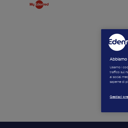
Abbiamo a
Usiamo i cook
traffico sul n
ai social me
saperne di pi
Gestisci pr