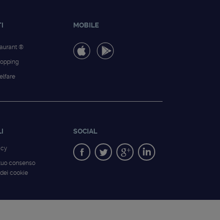
I
MOBILE
taurant ®
hopping
lfare
LI
SOCIAL
icy
 tuo consenso
o dei cookie