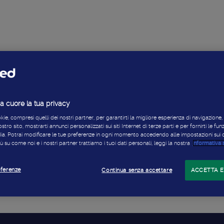
 cuore la tua privacy
ie, compresi quelli dei nostri partner, per garantirti la migliore esperienza di navigazione, 
ostro sito, mostrarti annunci personalizzati sui siti Internet di terze parti e per fornirti le fun
dia. Potrai modificare le tue preferenze in ogni momento accedendo alle impostazioni sui 
ù su come noi e i nostri partner trattiamo i tuoi dati personali, leggi la nostra
informativa 
eferenze
Continua senza accettare
ACCETTA E