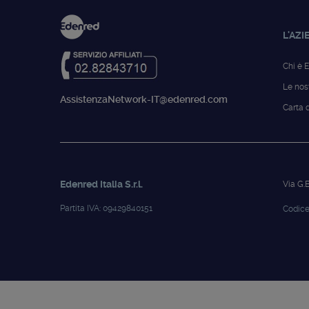
L'AZI
Chi è 
Le nostr
AssistenzaNetwork-IT@edenred.com
Carta de
Edenred Italia S.r.l.
Via G.B
Partita IVA: 09429840151
Codice