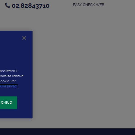
02.82843710
EASY CHECK WEB
analizzare il
zionalità relative
cookie. Per
sulla privacy
 CHIUDI