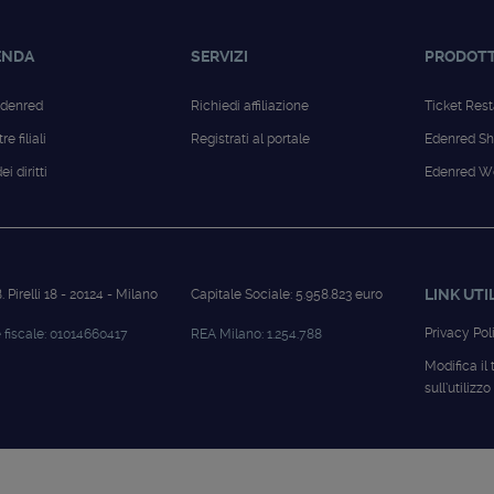
ENDA
SERVIZI
PRODOTT
Edenred
Richiedi affiliazione
Ticket Res
e filiali
Registrati al portale
Edenred S
i diritti
Edenred We
LINK UTI
. Pirelli 18 - 20124 - Milano
Capitale Sociale: 5.958.823 euro
Privacy Pol
 fiscale: 01014660417
REA Milano: 1.254.788
Modifica il
sull’utilizz